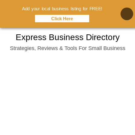
Add your local business listing for FREE!
Click Here
Skip
Express Business Directory
to
Strategies, Reviews & Tools For Small Business
content